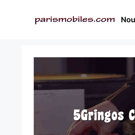
Aller
au
Nou
contenu