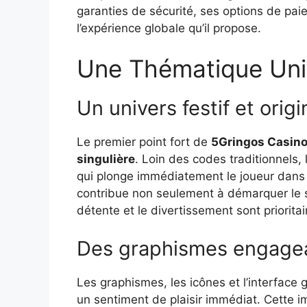
garanties de sécurité, ses options de paie
l’expérience globale qu’il propose.
Une Thématique Uni
Un univers festif et origi
Le premier point fort de
5Gringos Casin
singulière
. Loin des codes traditionnels,
qui plonge immédiatement le joueur dans 
contribue non seulement à démarquer le sit
détente et le divertissement sont prioritai
Des graphismes engage
Les graphismes, les icônes et l’interface 
un sentiment de plaisir immédiat. Cette im