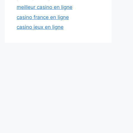
meilleur casino en ligne
casino france en ligne
casino jeux en ligne