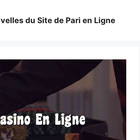
velles du Site de Pari en Ligne