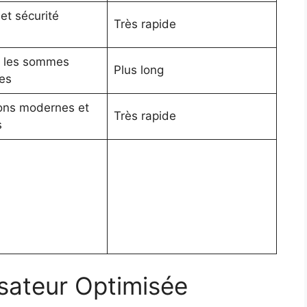
 et sécurité
Très rapide
r les sommes
Plus long
es
ons modernes et
Très rapide
s
isateur Optimisée