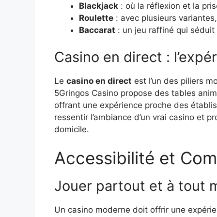
Blackjack
: où la réflexion et la pr
Roulette
: avec plusieurs variantes
Baccarat
: un jeu raffiné qui séduit
Casino en direct : l’exp
Le
casino en direct
est l’un des piliers 
5Gringos Casino propose des tables animé
offrant une expérience proche des établi
ressentir l’ambiance d’un vrai casino et pr
domicile.
Accessibilité et Com
Jouer partout et à tout
Un casino moderne doit offrir une expérie