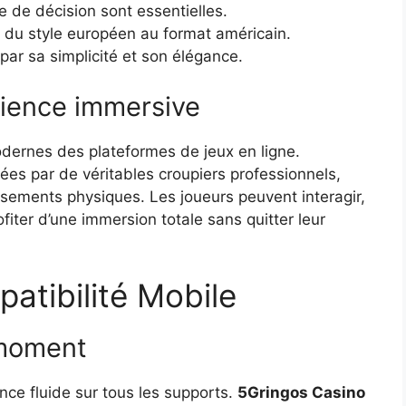
ise de décision sont essentielles.
, du style européen au format américain.
 par sa simplicité et son élégance.
érience immersive
modernes des plateformes de jeux en ligne.
es par de véritables croupiers professionnels,
ssements physiques. Les joueurs peuvent interagir,
ofiter d’une immersion totale sans quitter leur
patibilité Mobile
 moment
nce fluide sur tous les supports.
5Gringos Casino