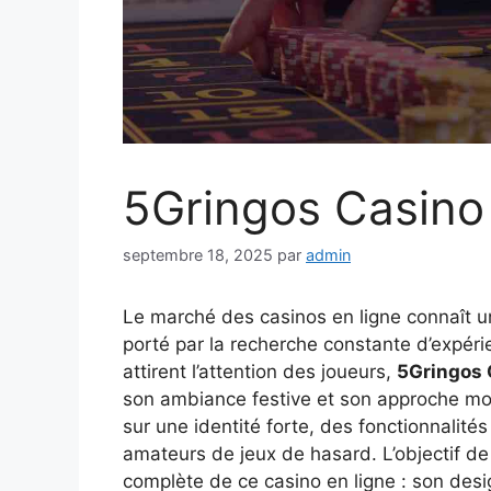
5Gringos Casino
septembre 18, 2025
par
admin
Le marché des casinos en ligne connaît u
porté par la recherche constante d’expéri
attirent l’attention des joueurs,
5Gringos 
son ambiance festive et son approche mod
sur une identité forte, des fonctionnalité
amateurs de jeux de hasard. L’objectif de 
complète de ce casino en ligne : son desi