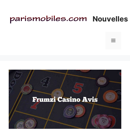
Aller
au
Nouvelles 
contenu
Menu