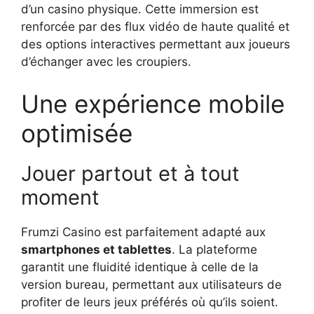
d’un casino physique. Cette immersion est
renforcée par des flux vidéo de haute qualité et
des options interactives permettant aux joueurs
d’échanger avec les croupiers.
Une expérience mobile
optimisée
Jouer partout et à tout
moment
Frumzi Casino est parfaitement adapté aux
smartphones et tablettes
. La plateforme
garantit une fluidité identique à celle de la
version bureau, permettant aux utilisateurs de
profiter de leurs jeux préférés où qu’ils soient.