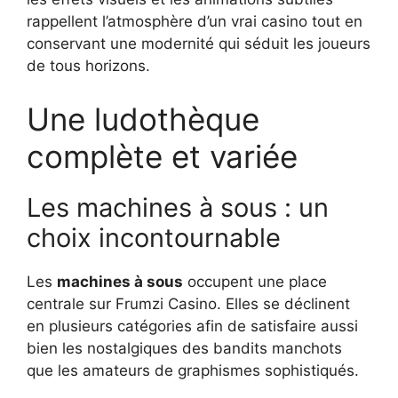
rappellent l’atmosphère d’un vrai casino tout en
conservant une modernité qui séduit les joueurs
de tous horizons.
Une ludothèque
complète et variée
Les machines à sous : un
choix incontournable
Les
machines à sous
occupent une place
centrale sur Frumzi Casino. Elles se déclinent
en plusieurs catégories afin de satisfaire aussi
bien les nostalgiques des bandits manchots
que les amateurs de graphismes sophistiqués.