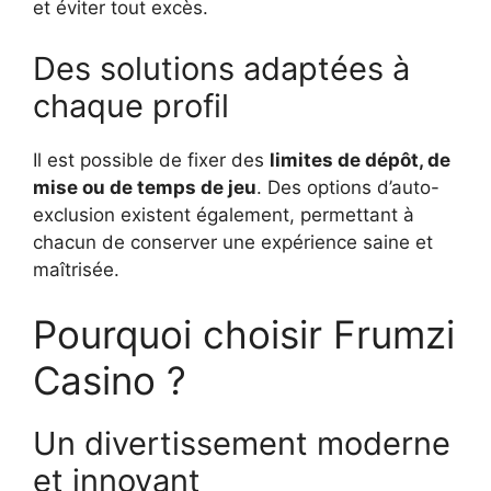
et éviter tout excès.
Des solutions adaptées à
chaque profil
Il est possible de fixer des
limites de dépôt, de
mise ou de temps de jeu
. Des options d’auto-
exclusion existent également, permettant à
chacun de conserver une expérience saine et
maîtrisée.
Pourquoi choisir Frumzi
Casino ?
Un divertissement moderne
et innovant