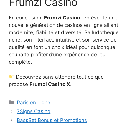
Frumzi Casino
En conclusion,
Frumzi Casino
représente une
nouvelle génération de casinos en ligne alliant
modernité, fiabilité et diversité. Sa ludothèque
riche, son interface intuitive et son service de
qualité en font un choix idéal pour quiconque
souhaite profiter d’une expérience de jeu
complète.
Découvrez sans attendre tout ce que
propose
Frumzi Casino X
.
Catégories
Paris en Ligne
7Signs Casino
BassBet Bonus et Promotions