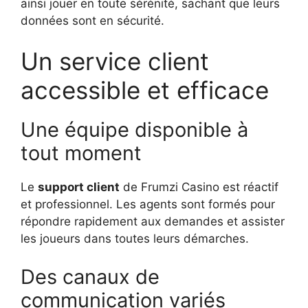
ainsi jouer en toute sérénité, sachant que leurs
données sont en sécurité.
Un service client
accessible et efficace
Une équipe disponible à
tout moment
Le
support client
de Frumzi Casino est réactif
et professionnel. Les agents sont formés pour
répondre rapidement aux demandes et assister
les joueurs dans toutes leurs démarches.
Des canaux de
communication variés