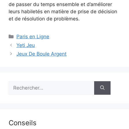
de passer du temps ensemble et d’améliorer
leurs habiletés en matière de prise de décision
et de résolution de problèmes.
Catégories
Paris en Ligne
Yeti Jeu
Jeux De Boule Argent
Rechercher :
Conseils