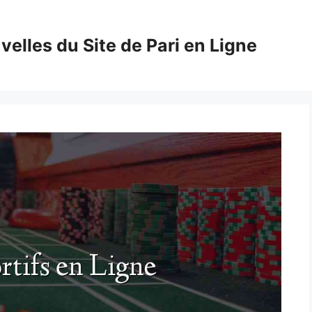
velles du Site de Pari en Ligne