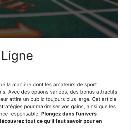
 Ligne
né la manière dont les amateurs de sport
is. Avec des options variées, des bonus attractifs
ur attire un public toujours plus large. Cet article
stratégies pour maximiser vos gains, ainsi que les
ence responsable.
Plongez dans l’univers
découvrez tout ce qu’il faut savoir pour en