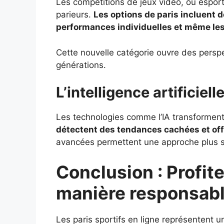
Les compétitions de jeux vidéo, ou esport,
parieurs.
Les options de paris incluent d
performances individuelles et même le
Cette nouvelle catégorie ouvre des persp
générations.
L’intelligence artificiel
Les technologies comme l’IA transforment 
détectent des tendances cachées et of
avancées permettent une approche plus sc
Conclusion : Profite
manière responsab
Les paris sportifs en ligne représentent un