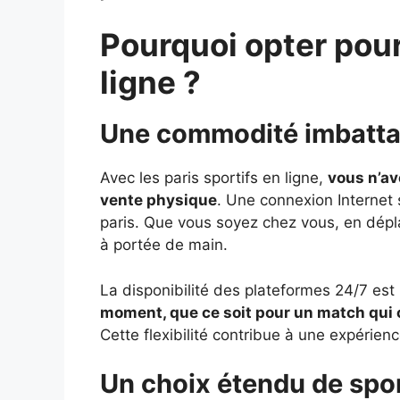
Pourquoi opter pour 
ligne ?
Une commodité imbatta
Avec les paris sportifs en ligne,
vous n’av
vente physique
. Une connexion Internet 
paris. Que vous soyez chez vous, en dépl
à portée de main.
La disponibilité des plateformes 24/7 est
moment, que ce soit pour un match qui
Cette flexibilité contribue à une expérienc
Un choix étendu de spor