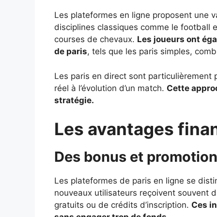
Les plateformes en ligne proposent une va
disciplines classiques comme le football e
courses de chevaux.
Les joueurs ont ég
de paris
, tels que les paris simples, comb
Les paris en direct sont particulièrement 
réel à l’évolution d’un match.
Cette appro
stratégie.
Les avantages finan
Des bonus et promotions
Les plateformes de paris en ligne se disti
nouveaux utilisateurs reçoivent souvent
gratuits ou de crédits d’inscription.
Ces in