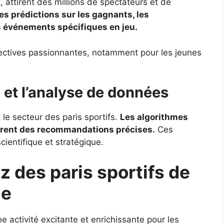
 attirent des millions de spectateurs et de
es prédictions sur les gagnants, les
s événements spécifiques en jeu.
ectives passionnantes, notamment pour les jeunes
le et l’analyse de données
le secteur des paris sportifs.
Les algorithmes
frent des recommandations précises.
Ces
ientifique et stratégique.
z des paris sportifs de
le
e activité excitante et enrichissante pour les