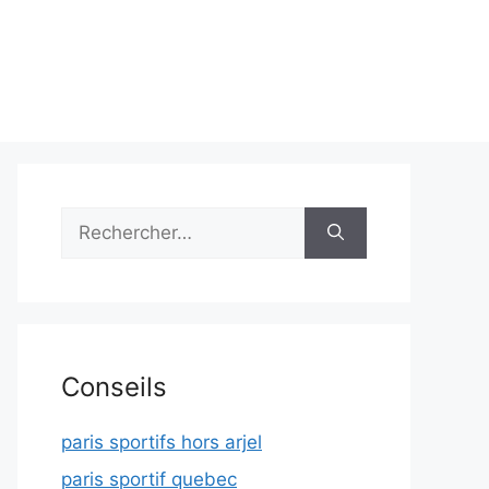
Rechercher :
Conseils
paris sportifs hors arjel
paris sportif quebec