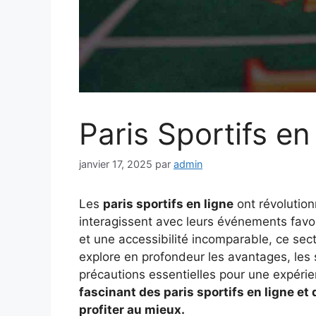
Paris Sportifs en
janvier 17, 2025
par
admin
Les
paris sportifs en ligne
ont révolution
interagissent avec leurs événements favor
et une accessibilité incomparable, ce secte
explore en profondeur les avantages, les 
précautions essentielles pour une expéri
fascinant des paris sportifs en ligne et 
profiter au mieux.