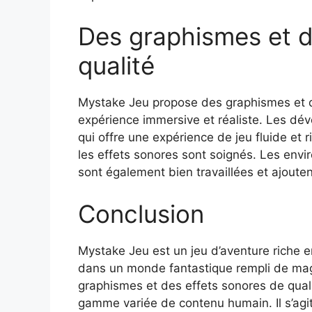
Des graphismes et d
qualité
Mystake Jeu propose des graphismes et de
expérience immersive et réaliste. Les déve
qui offre une expérience de jeu fluide et 
les effets sonores sont soignés. Les envi
sont également bien travaillées et ajouten
Conclusion
Mystake Jeu est un jeu d’aventure riche 
dans un monde fantastique rempli de mag
graphismes et des effets sonores de qualit
gamme variée de contenu humain. Il s’agit