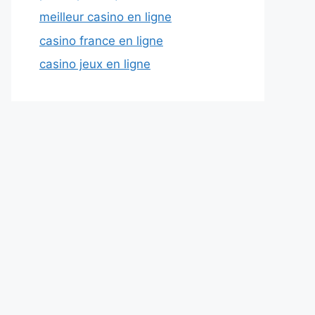
meilleur casino en ligne
casino france en ligne
casino jeux en ligne