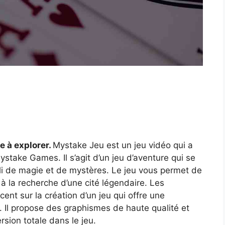
e à explorer.
Mystake Jeu est un jeu vidéo qui a
ystake Games. Il s’agit d’un jeu d’aventure qui se
i de magie et de mystères. Le jeu vous permet de
à la recherche d’une cité légendaire. Les
nt sur la création d’un jeu qui offre une
. Il propose des graphismes de haute qualité et
sion totale dans le jeu.