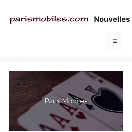
Aller
au
Nouvelles 
contenu
Menu