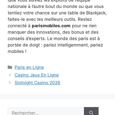
nationale à l’autre bout du monde ou que vous
tentiez votre chance sur une table de Blackjack,
faites-le avec les meilleurs outils. Restez
connecté à
parismobiles.com
pour ne rien
manquer des innovations, des bonus et des
conseils d’experts. Le monde des paris est à
portée de doigt : pariez intelligemment, pariez
mobiles !
Catégories
Paris en Ligne
Casino Jeux En Ligne
Slotnight Casino 2026
Rechercher :