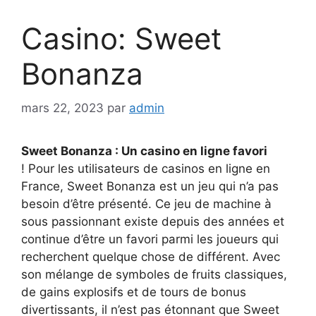
Casino: Sweet
Bonanza
mars 22, 2023
par
admin
Sweet Bonanza : Un casino en ligne favori
! Pour les utilisateurs de casinos en ligne en
France, Sweet Bonanza est un jeu qui n’a pas
besoin d’être présenté. Ce jeu de machine à
sous passionnant existe depuis des années et
continue d’être un favori parmi les joueurs qui
recherchent quelque chose de différent. Avec
son mélange de symboles de fruits classiques,
de gains explosifs et de tours de bonus
divertissants, il n’est pas étonnant que Sweet