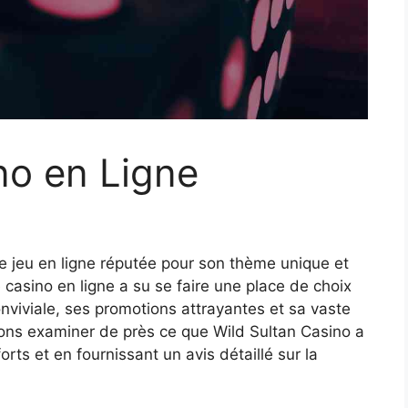
no en Ligne
 jeu en ligne réputée pour son thème unique et
casino en ligne a su se faire une place de choix
onviviale, ses promotions attrayantes et sa vaste
lons examiner de près ce que Wild Sultan Casino a
orts et en fournissant un avis détaillé sur la