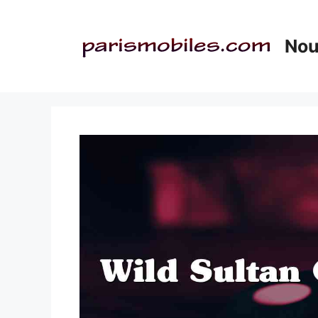
Aller
au
Nou
contenu