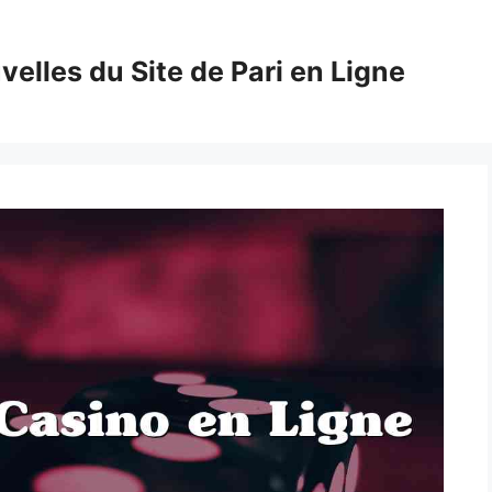
velles du Site de Pari en Ligne