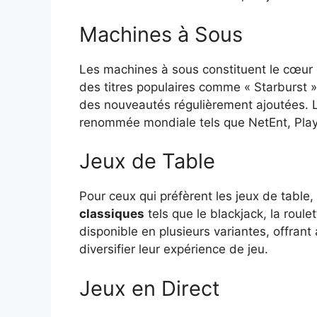
Machines à Sous
Les machines à sous constituent le cœur d
des titres populaires comme « Starburst »
des nouveautés régulièrement ajoutées. L
renommée mondiale tels que NetEnt, Play
Jeux de Table
Pour ceux qui préfèrent les jeux de table,
classiques
tels que le blackjack, la roule
disponible en plusieurs variantes, offran
diversifier leur expérience de jeu.
Jeux en Direct